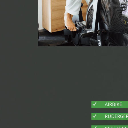
N
AIRBIKE
N
RUDERGE