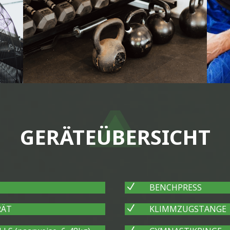
GERÄTEÜBERSICHT
N
BENCHPRESS
RÄT
N
KLIMMZUGSTANGE