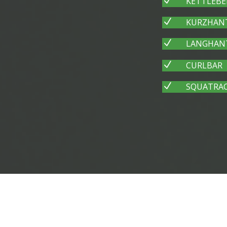
N
KETTLEBEL
N
KURZHANTE
N
LANGHANTE
N
CURLBAR
N
SQUATRA