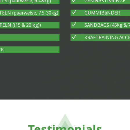
LS (paarweise, 6-48kg)
N
GYMNASTIKRINGE
LN (paarweise, 7.5-30kg)
N
GUMMIBäNDER
LN ((15 & 20 kg))
N
SANDBAGS (45kg & 7
N
KRAFTRAINING ACCE
CK
Testimonials